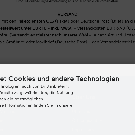
Produktionsbedingte Abweichungen sind ausdrücklich vorbehalten.
VERSAND
 mit den Paketdiensten GLS (Paket) oder Deutsche Post (Brief) an di
estellwert unter EUR 10,- inkl. MwSt.
- Versandkosten EUR 6,90 (GL
frei (Versanddienstleister nach unserer Wahl - je nach Art und Umfang
als Großbrief oder Maxibrief (Deutsche Post) - den Versanddienstleiste
et Cookies und andere Technologien
nologien, auch von Drittanbietern,
ebsite zu gewährleisten, die Nutzung
s
Über Uns
nen ein bestmögliches
re Informationen finden Sie in unserer
 Versand
Über Uns
en
Öffnungszeiten
ten
Impressum