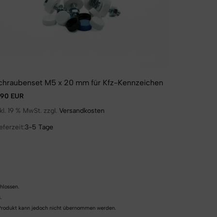
chraubenset M5 x 20 mm für Kfz-Kennzeichen
Schraube
,90 EUR
4,90 EUR
kl. 19 % MwSt. zzgl.
Versandkosten
inkl. 19 % 
eferzeit:
3-5 Tage
Lieferzeit:
hlossen.
.
n Produkt kann jedoch nicht übernommen werden.