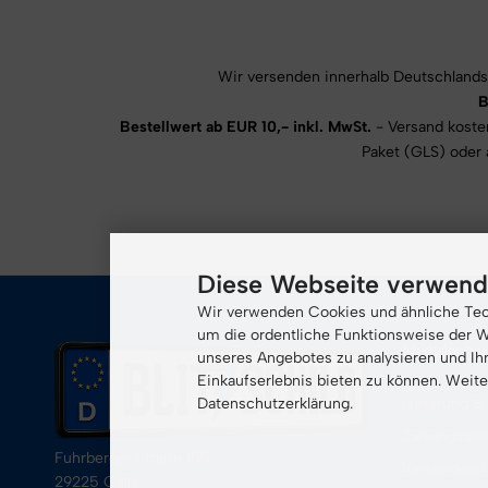
Wir versenden innerhalb Deutschlands
B
Bestellwert ab EUR 10,- inkl. MwSt.
- Versand kosten
Paket (GLS) oder 
Diese Webseite verwend
Wir verwenden Cookies und ähnliche Tech
um die ordentliche Funktionsweise der W
Nützliche
unseres Angebotes zu analysieren und Ih
Einkaufserlebnis bieten zu können. Weite
Datenschutzerklärung.
Lieferung &
Zahlungsart
Fuhrberger Straße 155
Versandkos
29225 Celle