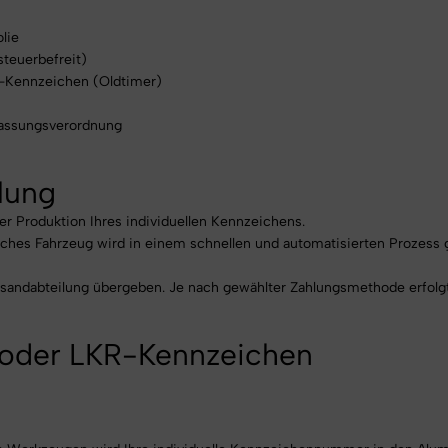
lie
steuerbefreit)
H-Kennzeichen (Oldtimer)
lassungsverordnung
llung
er Produktion Ihres individuellen Kennzeichens.
iches Fahrzeug wird in einem schnellen und automatisierten Prozess 
rsandabteilung übergeben. Je nach gewählter Zahlungsmethode erfolgt
- oder LKR-Kennzeichen