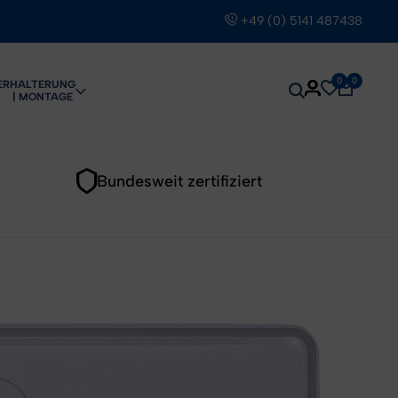
+49 (0) 5141 487438
0
0
ER
HALTERUNG
| MONTAGE
Bundesweit zertifiziert