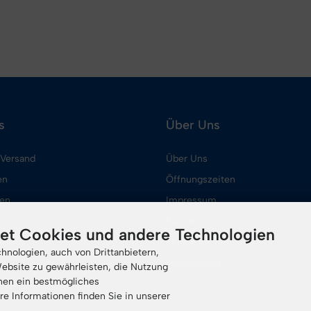
s
Über Uns
 Versand
Über Uns
en
Öffnungszeiten
ten
Impressum
Kontakt
et Cookies und andere Technologien
tellen
Muschard
nologien, auch von Drittanbietern,
Muschard24
ebsite zu gewährleisten, die Nutzung
nen ein bestmögliches
tellungen
re Informationen finden Sie in unserer