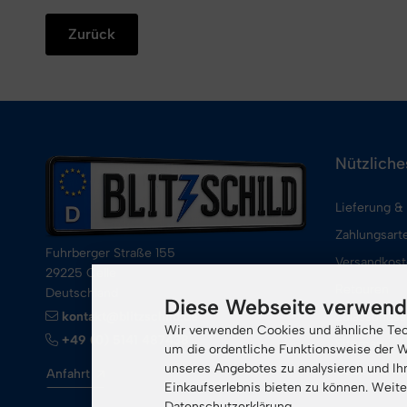
Zurück
Nützliche
Lieferung &
Zahlungsart
Fuhrberger Straße 155
Versandkos
29225 Celle
Retouren
Deutschland
Diese Webseite verwend
kontakt@blitzschild.de
Zulassungss
Wir verwenden Cookies und ähnliche Tech
+49 (0) 5141 487438
Sitemap
um die ordentliche Funktionsweise der W
unseres Angebotes zu analysieren und Ih
Cookie Eins
Anfahrt
Einkaufserlebnis bieten zu können. Weite
Datenschutzerklärung.