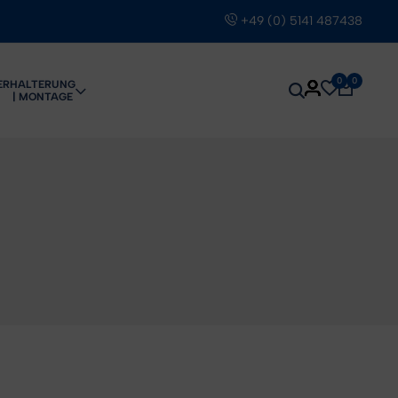
+49 (0) 5141 487438
0
0
ER
HALTERUNG
| MONTAGE