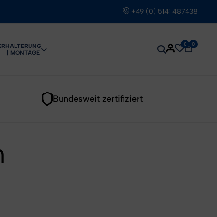
+49 (0) 5141 487438
0
0
ER
HALTERUNG
| MONTAGE
Bundesweit zertifiziert
n