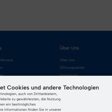
s
Über Uns
 Versand
Über Uns
en
Öffnungszeiten
ten
Impressum
Kontakt
et Cookies und andere Technologien
tellen
Muschard
nologien, auch von Drittanbietern,
Muschard24
ebsite zu gewährleisten, die Nutzung
nen ein bestmögliches
tellungen
re Informationen finden Sie in unserer