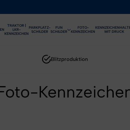
TRAKTOR |
PARKPLATZ-
FUN
FOTO-
KENNZEICHENHALT
EN
LKR-
SCHILDER
SCHILDER
KENNZEICHEN
MIT DRUCK
KENNZEICHEN
Blitzproduktion
Foto-Kennzeiche