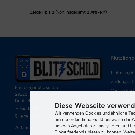
Zeige
1
bis
2
(von insgesamt
2
Artikeln)
Nützliche
Lieferung &
Zahlungsart
Fuhrberger Straße 155
Versandkos
29225 Celle
Retouren
Deutschland
Diese Webseite verwend
kontakt@blitzschild.de
Zulassungss
Wir verwenden Cookies und ähnliche Tech
+49 (0) 5141 487438
Sitemap
um die ordentliche Funktionsweise der W
unseres Angebotes zu analysieren und Ih
Cookie Eins
Anfahrt
Einkaufserlebnis bieten zu können. Weite